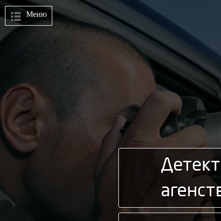
Меню
Детект
агенст